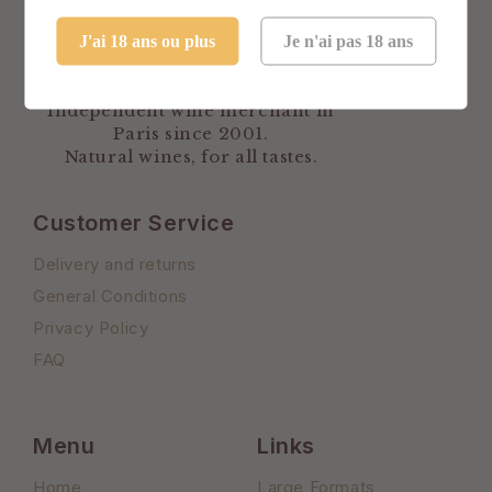
J'ai 18 ans ou plus
Je n'ai pas 18 ans
Independent wine merchant in
Paris since 2001.
Natural wines, for all tastes.
Customer Service
Delivery and returns
General Conditions
Privacy Policy
FAQ
Menu
Links
Home
Large Formats