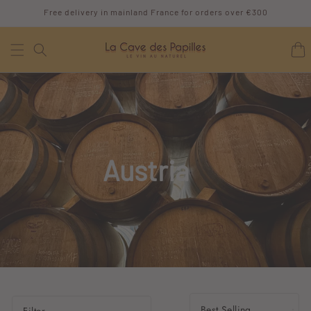
SKIP TO
Free delivery in mainland France for orders over €300
CONTENT
Cart
Austria